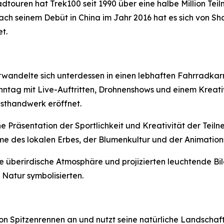
Radtouren hat Trek100 seit 1990 über eine halbe Million T
ach seinem Debüt in China im Jahr 2016 hat es sich von Sh
t.
wandelte sich unterdessen in einen lebhaften Fahrradka
ntag mit Live-Auftritten, Drohnenshows und einem Kreativ
sthandwerk eröffnet.
e Präsentation der Sportlichkeit und Kreativität der Tei
e des lokalen Erbes, der Blumenkultur und der Animation
e überirdische Atmosphäre und projizierten leuchtende B
Natur symbolisierten.
on Spitzenrennen an und nutzt seine natürliche Landschaf