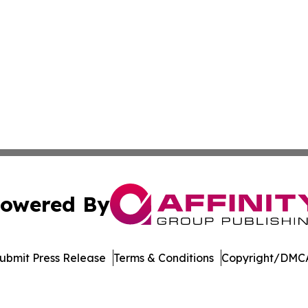
owered By
ubmit Press Release
Terms & Conditions
Copyright/DMCA
Inc. dba Affinity Group Publishing & Music Broadcast Revi