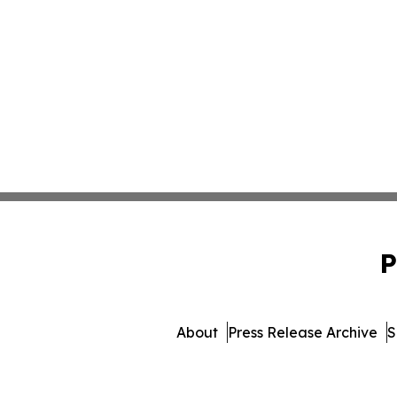
P
About
Press Release Archive
S
© 1995-2026 Newsmatics 