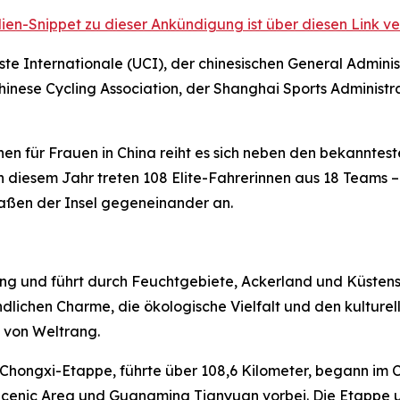
ien-Snippet zu dieser Ankündigung ist über diesen Link ve
e Internationale (UCI), der chinesischen General Adminis
inese Cycling Association, der Shanghai Sports Administr
en für Frauen in China reiht es sich neben den bekanntes
In diesem Jahr treten 108 Elite-Fahrerinnen aus 18 Teams
raßen der Insel gegeneinander an.
ming und führt durch Feuchtgebiete, Ackerland und Küsten
lichen Charme, die ökologische Vielfalt und den kulturell
 von Weltrang.
e Chongxi-Etappe, führte über 108,6 Kilometer, begann im
cenic Area und Guangming Tianyuan vorbei. Die Etappe u